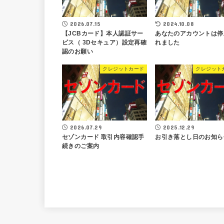
2026.07.15
2024.10.08
【JCBカード】本人認証サー
あなたのアカウントは停
ビス（ 3Dセキュア）設定再確
れました
認のお願い
クレジットカード
クレジット
2026.07.29
2025.12.29
セゾンカード 取引内容確認手
お引き落とし日のお知ら
続きのご案内