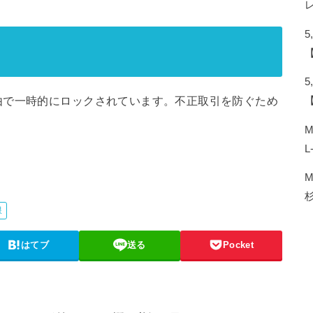
由で⼀時的にロックされています。不正取引を防ぐため
。
L
限
はてブ
送る
Pocket