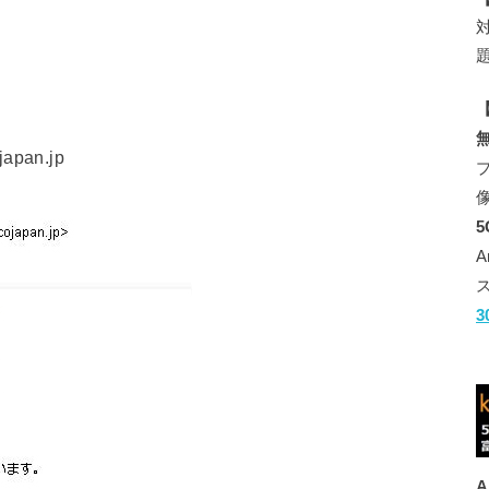
【
pan.jp
A