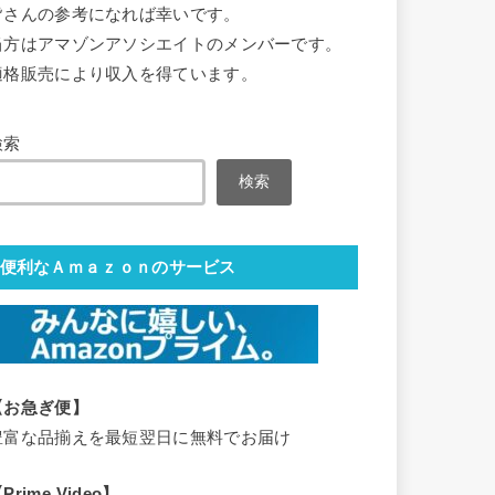
皆さんの参考になれば幸いです。
当方はアマゾンアソシエイトのメンバーです。
適格販売により収入を得ています。
検索
検索
便利なＡｍａｚｏｎのサービス
【お急ぎ便】
豊富な品揃えを最短翌日に無料でお届け
Prime Video】