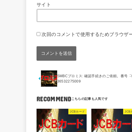
サイト
次回のコメントで使用するためブラウザ
SMBCプロミス: 確認⼿続きのご依頼。番号︓R
36532275009
RECOMMEND
JCBカード
JC