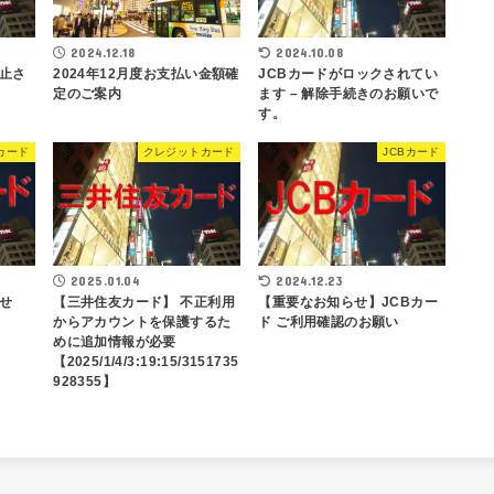
2024.12.18
2024.10.08
2024年12月度お支払い金額確
⽌さ
JCBカードがロックされてい
定のご案内
ます – 解除⼿続きのお願いで
す。
カード
クレジットカード
JCBカード
2025.01.04
2024.12.23
せ
【三井住友カード】 不正利用
【重要なお知らせ】JCBカー
からアカウントを保護するた
ド ご利用確認のお願い
めに追加情報が必要
【2025/1/4/3:19:15/3151735
928355】