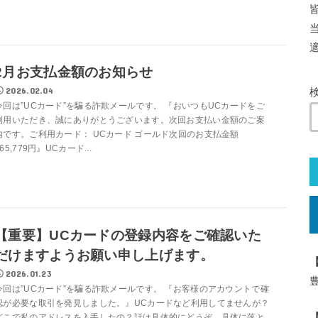
2月お支払金額のお知らせ
2026.02.04
今回は”UCカード”を騙る詐欺メールです。 『おいつもUCカードをご
利用いただき、誠にありがとうございます。次回お支払い金額のご案
内です。ご利用カード： UCカード ゴールド次回のお支払金額
165,779円』UCカード...
【重要】UCカードの登録内容をご確認いた
だけますようお願い申し上げます。
2026.01.23
今回は”UCカード”を騙る詐欺メールです。 『お客様のアカウントで確
認が必要な取引を発見しました。』UCカードなど利用してませんが？
【
どこで私のアドレスを入手したの？話は具体的にどうぞ。具体に落と