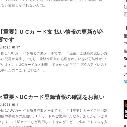
せない文章しか作れない人間...
【
【重要】U Cカ ード支 払い情報の更新が必
要です
2026.01.17
今回は”UCカード”を騙る詐欺メールです。 『現在、ご登録の支払い方
法に問題が発生しており、決済が正常に処理されていない可能性がご
ざいます。』UCカードなど利用してませんが？どこで私のアドレスを
入手したの？これは詐欺メー...
＜重要＞UCカード登録情報の確認をお願い
2026.01.11
今回は”UCカード”を騙る詐欺メールです。 『【重要】カードご利用制
限解除手続きのお願い。UCカードをご愛用いただき、ありがとうござ
います。』UCカードなど利用してませんが？どこで私のアドレスを入
A