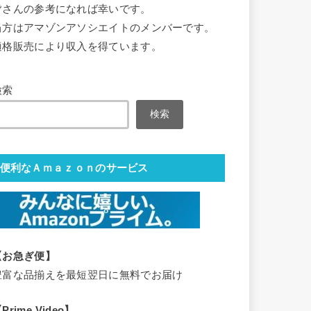
皆さんの参考になれば幸いです。
当方はアマゾンアソシエイトのメンバーです。
適格販売により収入を得ています。
検索
検索
便利なＡｍａｚｏｎのサービス
【お急ぎ便】
豊富な品揃えを最短翌日に無料でお届け
Prime Video】