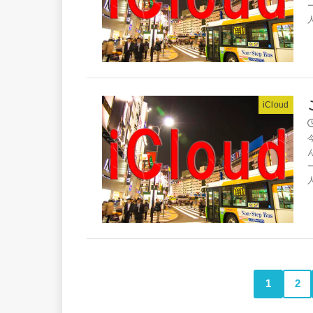
iCloud
1
2