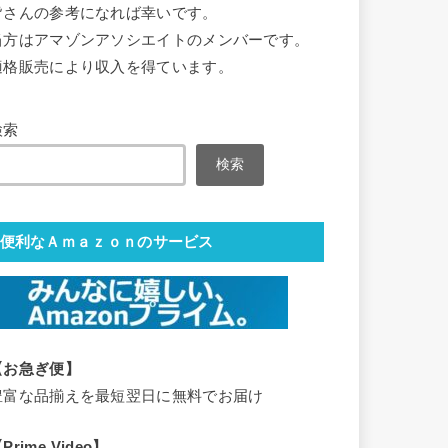
皆さんの参考になれば幸いです。
当方はアマゾンアソシエイトのメンバーです。
適格販売により収入を得ています。
検索
検索
便利なＡｍａｚｏｎのサービス
【お急ぎ便】
豊富な品揃えを最短翌日に無料でお届け
Prime Video】