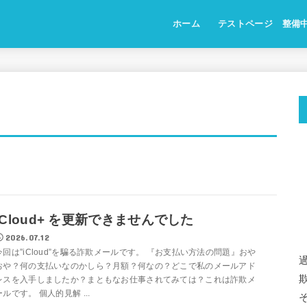
ホーム
テストページ 整備
iCloud+ を更新できませんでした
2026.07.12
今回は”iCloud”を騙る詐欺メールです。 『お支払い方法の問題』おや
おや？何の支払いなのかしら？月額？何なの？どこで私のメールアド
レスを入手しましたか？まともなお仕事されてみては？これは詐欺メ
ールです。 個人的見解 ...