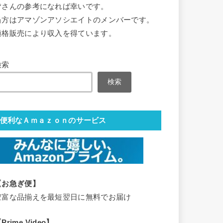
皆さんの参考になれば幸いです。
当方はアマゾンアソシエイトのメンバーです。
適格販売により収入を得ています。
検索
検索
便利なＡｍａｚｏｎのサービス
【お急ぎ便】
豊富な品揃えを最短翌日に無料でお届け
Prime Video】