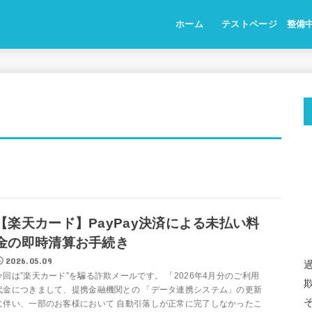
ホーム
テストページ 整備
【楽天カード】PayPay決済による未払い料
金の即時清算お手続き
2026.05.09
今回は”楽天カード”を騙る詐欺メールです。 「2026年4月分のご利用
代金につきまして、提携金融機関との 「データ連携システム」の更新
に伴い、一部のお客様において 自動引落しが正常に完了しなかったこ