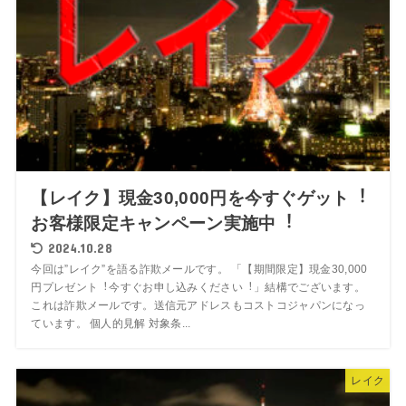
【レイク】現⾦30,000円を今すぐゲット︕
お客様限定キャンペーン実施中︕
2024.10.28
今回は”レイク”を語る詐欺メールです。 「【期間限定】現⾦30,000
円プレゼント︕今すぐお申し込みください︕」結構でございます。
これは詐欺メールです。送信元アドレスもコストコジャパンになっ
ています。 個人的見解 対象条...
レイク