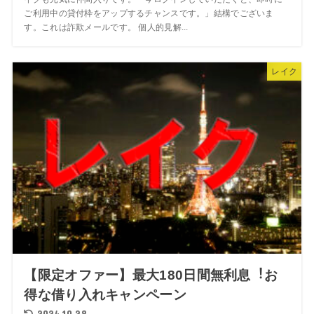
ご利⽤中の貸付枠をアップするチャンスです。」結構でございま
す。これは詐欺メールです。 個人的見解...
レイク
【限定オファー】最⼤180⽇間無利息︕お
得な借り⼊れキャンペーン
2024.10.28