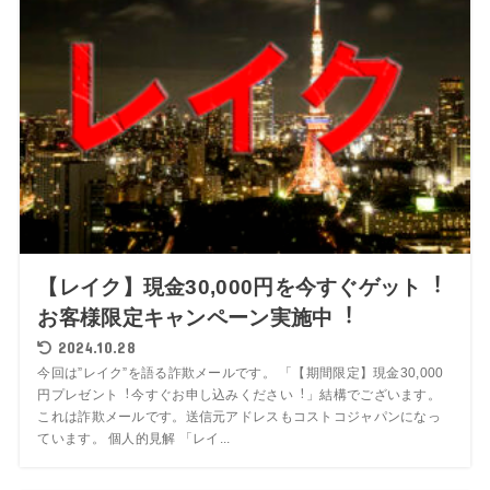
【レイク】現⾦30,000円を今すぐゲット︕
お客様限定キャンペーン実施中︕
2024.10.28
今回は”レイク”を語る詐欺メールです。 「【期間限定】現⾦30,000
円プレゼント︕今すぐお申し込みください︕」結構でございます。
これは詐欺メールです。送信元アドレスもコストコジャパンになっ
ています。 個人的見解 「レイ...