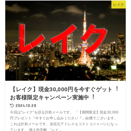
レイク
【レイク】現⾦30,000円を今すぐゲット︕
お客様限定キャンペーン実施中︕
2024.10.28
今回は”レイク”を語る詐欺メールです。 「【期間限定】現⾦30,000
円プレゼント︕今すぐお申し込みください︕」結構でございます。
これは詐欺メールです。送信元アドレスもコストコジャパンになっ
ています。 個人的見解 「レイ...