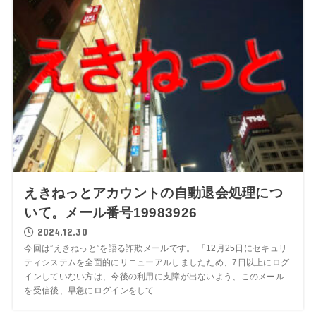
えきねっとアカウントの自動退会処理につ
いて。メール番号19983926
2024.12.30
今回は”えきねっと”を語る詐欺メールです。 「12月25日にセキュリ
ティシステムを全面的にリニューアルしましたため、7日以上にログ
インしていない方は、今後の利用に支障が出ないよう、このメール
を受信後、早急にログインをして...