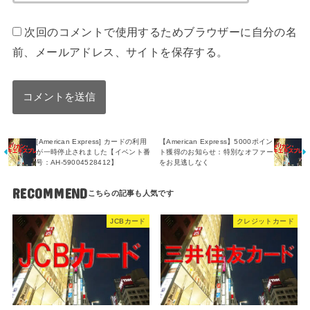
次回のコメントで使用するためブラウザーに自分の名
前、メールアドレス、サイトを保存する。
[American Express] カードの利用
【American Express】5000ポイン
が一時停止されました【イベント番
ト獲得のお知らせ：特別なオファー
号：AH-59004528412】
をお見逃しなく
RECOMMEND
JCBカード
クレジットカード