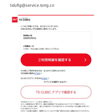
liduflg@service.torrg.cn