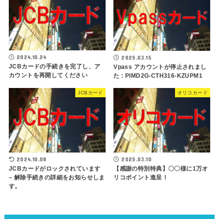
2024.10.24
2025.03.15
JCBカードの⼿続きを完了し、ア
Vpass アカウントが停止されまし
カウントを再開してください
た : PIMD2G-CTH316-KZUPM1
JCBカード
オリコカード
2024.10.08
2025.03.10
JCBカードがロックされています
【感謝の特別特典】〇〇様に1万オ
– 解除⼿続きの詳細をお知らせしま
リコポイント進呈！
す。