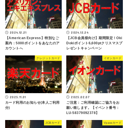
2024.12.21
2024.12.24
【American Express】特別なご
【JCB会員様向け】期間限定！Oki
案内：5000ポイントをあなたのア
Dokiポイント6,600ptクリスマスプ
カウントへ
レゼントキャンペーン
クレジットカード
イオンカード
2025.11.01
2025.02.07
カード利用のお知らせ(本人ご利用
ご注意：ご利用確認にご協力をお
分)
願い致します。【イベント番号：
LU-58379092378】
JCBカード
Vpassカード