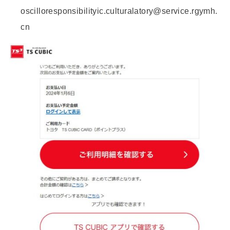
oscilloresponsibilityic.culturalatory@service.rgymh.
cn