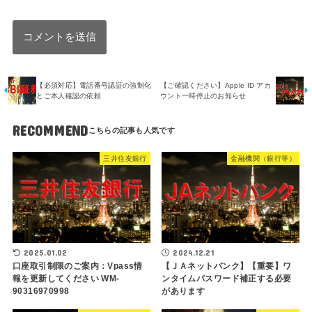
【必須対応】電話番号認証の強制化
【ご確認ください】Apple ID アカ
とご本人確認の依頼
ウント一時停止のお知らせ
RECOMMEND
三井住友銀行
金融機関（銀行等）
2025.01.02
2024.12.21
口座取引制限のご案内：Vpass情
【ＪＡネットバンク】【重要】ワ
報を更新してください WM-
ンタイムパスワード補正する必要
90316970998
があります