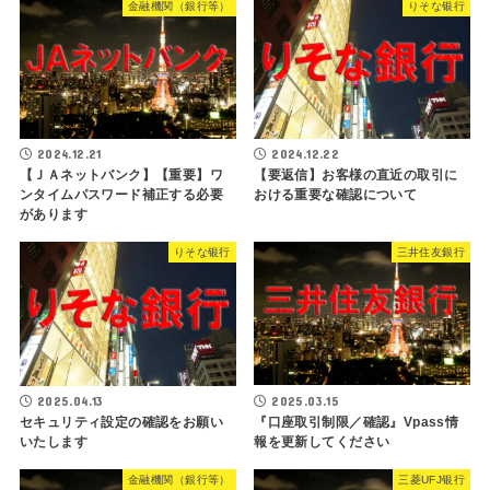
金融機関（銀行等）
りそな银行
2024.12.21
2024.12.22
【ＪＡネットバンク】【重要】ワ
【要返信】お客様の直近の取引に
ンタイムパスワード補正する必要
おける重要な確認について
があります
りそな银行
三井住友銀行
2025.04.13
2025.03.15
セキュリティ設定の確認をお願い
『口座取引制限／確認』Vpass情
いたします
報を更新してください
金融機関（銀行等）
三菱UFJ银⾏