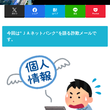
ポスト
シェア
はてブ
送る
Pocket
今回は”ＪＡネットバンク”を語る詐欺メールで
す。