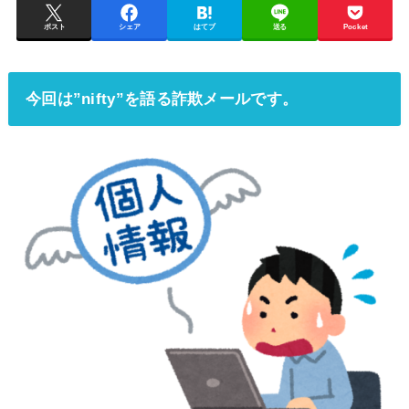
ポスト
シェア
はてブ
送る
Pocket
今回は”nifty”を語る詐欺メールです。