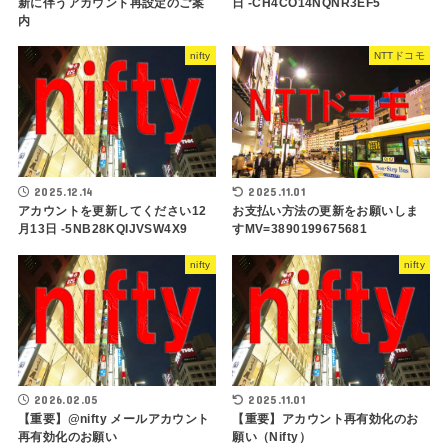
新に伴うアカウント再設定のご案
日 -CH4CO14NQNR3EF5
内
nifty
NTTドコモ
2025.12.14
2025.11.01
アカウントを更新してください12
お支払い方法の更新をお願いしま
月13日 -5NB28KQIJVSW4X9
すMV=3890199675681
nifty
nifty
2026.02.05
2025.11.01
【重要】@nifty メールアカウント
【重要】アカウント再有効化のお
再有効化のお願い
願い（Nifty）