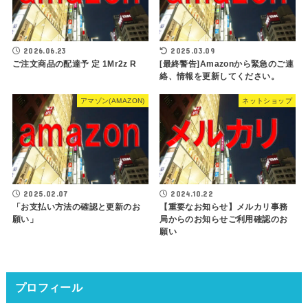
2026.06.23
2025.03.09
ご注文商品の配達予 定 1Mr2z R
[最終警告]Amazonから緊急のご連
絡、情報を更新してください。
アマゾン(AMAZON)
ネットショップ
2024.10.22
2025.02.07
【重要なお知らせ】メルカリ事務
「お支払い方法の確認と更新のお
局からのお知らせご利⽤確認のお
願い」
願い
プロフィール