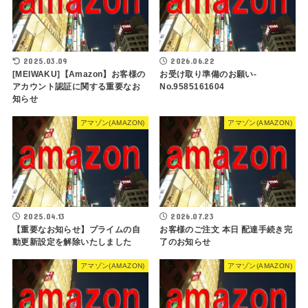
2025.03.09
2026.06.22
[MEIWAKU]【Amazon】お客様の
お受け取り準備のお願い-
アカウント認証に関する重要なお
No.9585161604
知らせ
アマゾン(AMAZON)
アマゾン(AMAZON)
2025.04.13
2026.07.23
【重要なお知らせ】プライムの自
お客様のご注文 本日 配達手続き完
動更新設定を解除いたしました
了のお知らせ
アマゾン(AMAZON)
アマゾン(AMAZON)